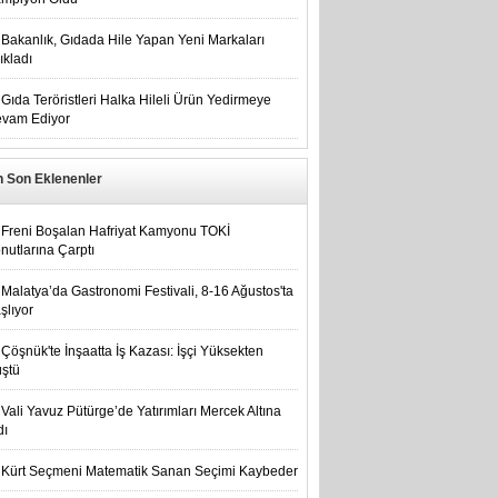
Bakanlık, Gıdada Hile Yapan Yeni Markaları
ıkladı
Gıda Teröristleri Halka Hileli Ürün Yedirmeye
vam Ediyor
n Son Eklenenler
Freni Boşalan Hafriyat Kamyonu TOKİ
nutlarına Çarptı
Malatya’da Gastronomi Festivali, 8-16 Ağustos'ta
şlıyor
Çöşnük'te İnşaatta İş Kazası: İşçi Yüksekten
ştü
Vali Yavuz Pütürge’de Yatırımları Mercek Altına
dı
Kürt Seçmeni Matematik Sanan Seçimi Kaybeder