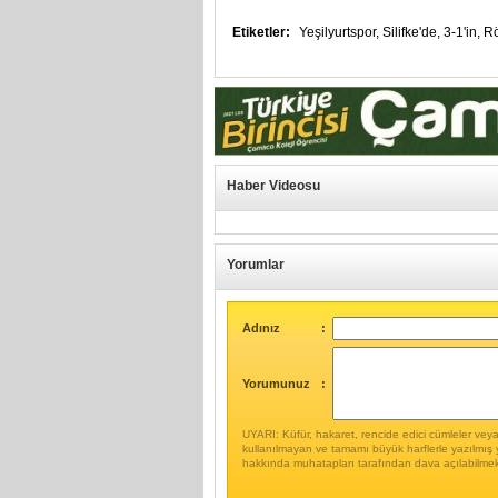
Etiketler:
Yeşilyurtspor,
Silifke'de,
3-1'in,
Rö
Haber Videosu
Yorumlar
Adınız
:
Yorumunuz
:
UYARI: Küfür, hakaret, rencide edici cümleler veya i
kullanılmayan ve tamamı büyük harflerle yazılmış 
hakkında muhatapları tarafından dava açılabilmek