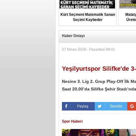
Kürt Seçmeni Matematik Sanan
Malaty
Seçimi Kaybeder
Üretic
Haber Detayı
27 Nisan 2026 - Pazartesi 09:41
Yeşilyurtspor Silifke'de 
Nesine 3. Lig 2. Grup Play-Off İlk 
Saat 20.00’da Silifke Şehir Stadı’n
Paylaş
Tweetle
Spor Haberi