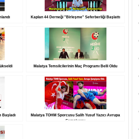
mlandı
Kaplan 44 Derneği "Birleşme" Seferberliği Başlattı
Yükseldi
Malatya Temsilcilerinin Maç Programı Belli Oldu
m Başladı
Malatya TOHM Sporcusu Salih Yusuf Yazıcı Avrupa
Şampiyonu