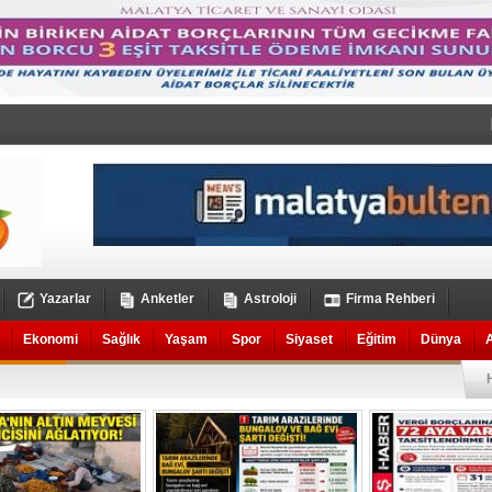
Yazarlar
Anketler
Astroloji
Firma Rehberi
Ekonomi
Sağlık
Yaşam
Spor
Siyaset
Eğitim
Dünya