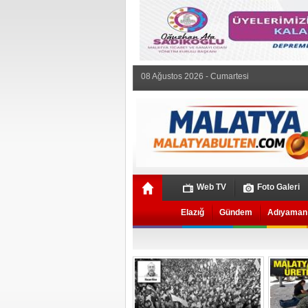
08 Ağustos 2026 - Cumartesi
Web TV
Foto Galeri
Elazığ
Gündem
Adıyaman