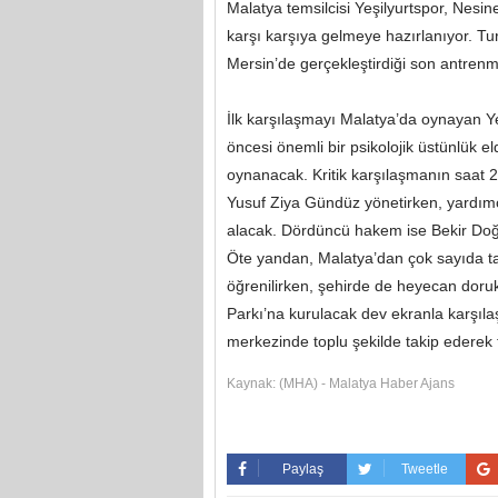
Malatya temsilcisi Yeşilyurtspor, Nesin
karşı karşıya gelmeye hazırlanıyor. Tur
Mersin’de gerçekleştirdiği son antrenm
İlk karşılaşmayı Malatya’da oynayan Yeş
öncesi önemli bir psikolojik üstünlük e
oynanacak. Kritik karşılaşmanın saat 
Yusuf Ziya Gündüz yönetirken, yard
alacak. Dördüncü hakem ise Bekir Doğ
Öte yandan, Malatya’dan çok sayıda ta
öğrenilirken, şehirde de heyecan doruk
Parkı’na kurulacak dev ekranla karşılaş
merkezinde toplu şekilde takip ederek
Kaynak:
(MHA) - Malatya Haber Ajans
Paylaş
Tweetle