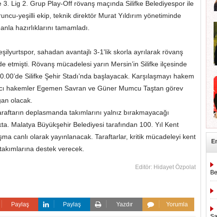
e 3. Lig 2. Grup Play-Off rövanş maçında Silifke Belediyespor ile
uncu-yeşilli ekip, teknik direktör Murat Yıldırım yönetiminde
anla hazırlıklarını tamamladı.
ilyurtspor, sahadan avantajlı 3-1'lik skorla ayrılarak rövanş
lde etmişti. Rövanş mücadelesi yarın Mersin’in Silifke ilçesinde
20.00’de Silifke Şehir Stadı’nda başlayacak. Karşılaşmayı hakem
ımcı hakemler Egemen Savran ve Güner Mumcu Taştan görev
an olacak.
raftarın deplasmanda takımlarını yalnız bırakmayacağı
ta. Malatya Büyükşehir Belediyesi tarafından 100. Yıl Kent
ma canlı olarak yayınlanacak. Taraftarlar, kritik mücadeleyi kent
E
 takımlarına destek verecek.
Editör: Hidayet Özpolat
Be
Paylaş
Paylaş
Yazdır
Yorumla
Şa