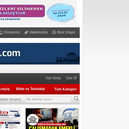
Künyemiz
Hakkımızda
Bize Ulaşın
Üye Girişi
Üye Ol
Asayiş
Bilim ve Teknoloji
Tüm Kategori
Haber Arama