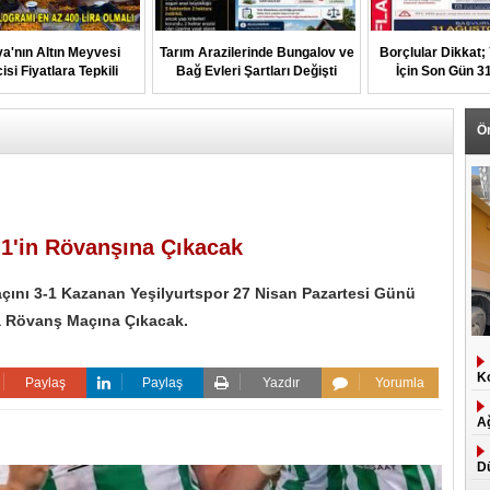
a'nın Altın Meyvesi
Tarım Arazilerinde Bungalov ve
Borçlular Dikkat;
isi Fiyatlara Tepkili
Bağ Evleri Şartları Değişti
İçin Son Gün 3
Ö
3-1'in Rövanşına Çıkacak
Maçını 3-1 Kazanan Yeşilyurtspor 27 Nisan Pazartesi Günü
da Rövanş Maçına Çıkacak.
Ko
Paylaş
Paylaş
Yazdır
Yorumla
Ağ
D