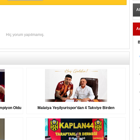
Al
A
Hiç yorum yapılmamış.
B
Şampiyon Oldu
Malatya Yeşilyurtspor’dan 4 Takviye Birden