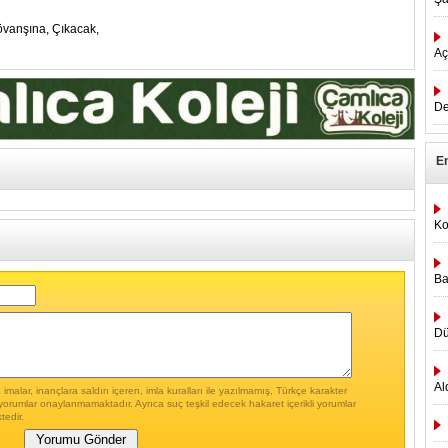
vanşına,
Çıkacak,
Aç
De
E
Ko
Ba
Dü
Al
malar, inançlara saldırı içeren, imla kuralları ile yazılmamış, Türkçe karakter
yorumlar onaylanmamaktadır. Ayrıca suç teşkil edecek hakaret içerikli yorumlar
tedir.