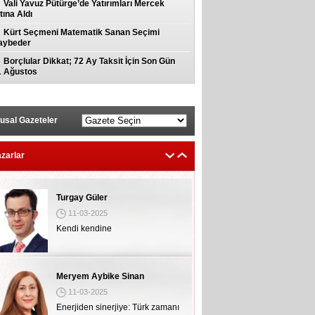
Vali Yavuz Pütürge’de Yatırımları Mercek
tına Aldı
Kürt Seçmeni Matematik Sanan Seçimi
aybeder
Borçlular Dikkat; 72 Ay Taksit İçin Son Gün
1 Ağustos
usal Gazeteler
zarlar
Turgay Güler
11-03-2025
Kendi kendine
Meryem Aybike Sinan
11-03-2025
Enerjiden sinerjiye: Türk zamanı