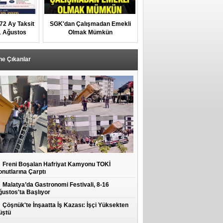
 72 Ay Taksit
SGK'dan Çalışmadan Emekli
1 Ağustos
Olmak Mümkün
ne Çıkanlar
Freni Boşalan Hafriyat Kamyonu TOKİ
nutlarına Çarptı
Malatya’da Gastronomi Festivali, 8-16
ustos'ta Başlıyor
Çöşnük'te İnşaatta İş Kazası: İşçi Yüksekten
üştü