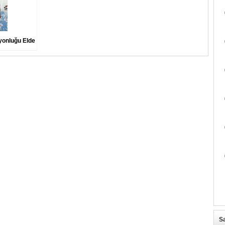
yonluğu Elde
Sa