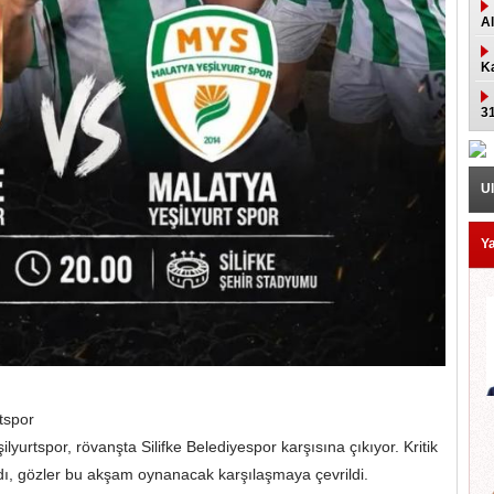
Al
K
3
Ul
Ya
tspor
lyurtspor, rövanşta Silifke Belediyespor karşısına çıkıyor. Kritik
ı, gözler bu akşam oynanacak karşılaşmaya çevrildi.